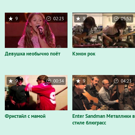
9
02:23
9
05:52
Девушка необычно поёт
Кэнон рок
9
00:34
9
04:23
Фристайл с мамой
Enter Sandman Металлики в
стиле блюграсс