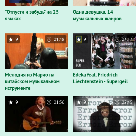
"Отпусти и забудь" на 25
Одна девушка, 14
языках
музыкальных жанров
9
01:48
9
03:17
Мелодия из Марио на
Edeka feat. Friedrich
китайском музыкальном
Liechtenstein - Supergeil
иструменте
9
01:56
9
02:45