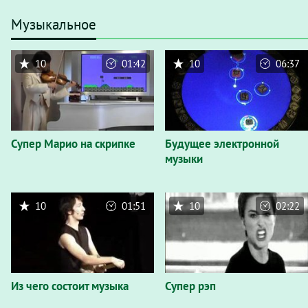
Музыкальное
10
01:42
10
06:37
Супер Марио на скрипке
Будущее электронной
музыки
10
01:51
10
02:22
Из чего состоит музыка
Супер рэп