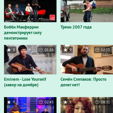
Бобби Макферрин
Треки 2007 года
демонстрирует силу
пентатоники
9
01:16
9
02:15
Eminem - Lose Yourself
Семён Слепаков: Просто
(кавер на домбре)
денег нет!
9
02:43
9
08:31