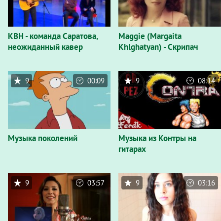
КВН - команда Саратова,
Maggie (Margaita
неожиданный кавер
Khlghatyan) - Скрипач
9
00:09
9
08:14
Музыка поколений
Музыка из Контры на
гитарах
9
03:57
9
03:16