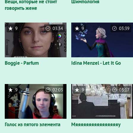
Вещи, которые не стоит
Шимпология
говорить жене
9
03:34
9
03:39
Boggie - Parfum
Idina Menzel - Let It Go
9
02:03
9
03:17
Голос из пятого элемента
Мяяяяяяяяяяяяяяяяу