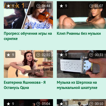
9
04:44
9
01:07
Прогресс обучения игры на
Клип Рианны без музыки
скрипке
9
02:10
9
00:31
Екатерина Яшникова - Я
Музыка из Шерлока на
Останусь Одна
музыкальной шкатулке
9
03:04
9
00:10