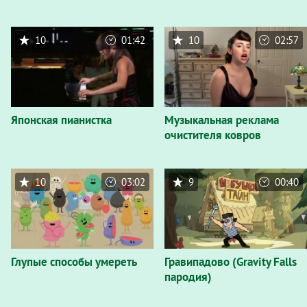
10
01:42
10
02:57
Японская пианистка
Музыкальная реклама
очистителя ковров
10
03:02
9
00:40
Глупые способы умереть
Гравипадово (Gravity Falls
пародия)