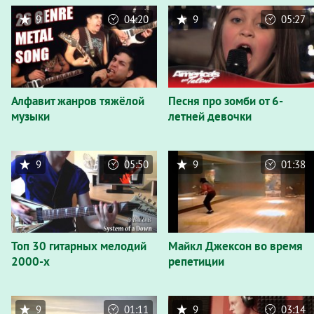
9
04:20
9
05:27
Алфавит жанров тяжёлой
Песня про зомби от 6-
музыки
летней девочки
9
05:50
9
01:38
Топ 30 гитарных мелодий
Майкл Джексон во время
2000-х
репетиции
9
01:11
9
03:14