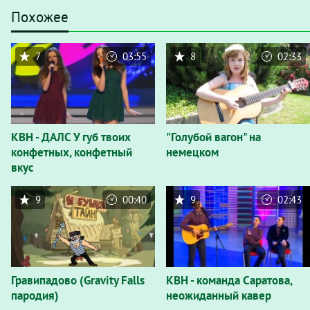
Похожее
7
03:55
8
02:33
КВН - ДАЛС У губ твоих
"Голубой вагон" на
конфетных, конфетный
немецком
вкус
9
00:40
9
02:43
Гравипадово (Gravity Falls
КВН - команда Саратова,
пародия)
неожиданный кавер