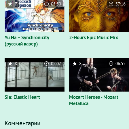
7
05:30
57:16
Yu Na – Synchronicity
2-Hours Epic Music Mix
(русский кавер)
8
05:07
8
06:55
Sia: Elastic Heart
Mozart Heroes - Mozart
Metallica
Комментарии