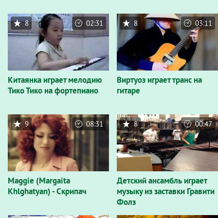
8
02:31
8
03:11
Китаянка играет мелодию
Виртуоз играет транс на
Тико Тико на фортепиано
гитаре
9
08:31
8
00:47
Maggie (Margaita
Детский ансамбль играет
Khlghatyan) - Скрипач
музыку из заставки Гравити
Фолз