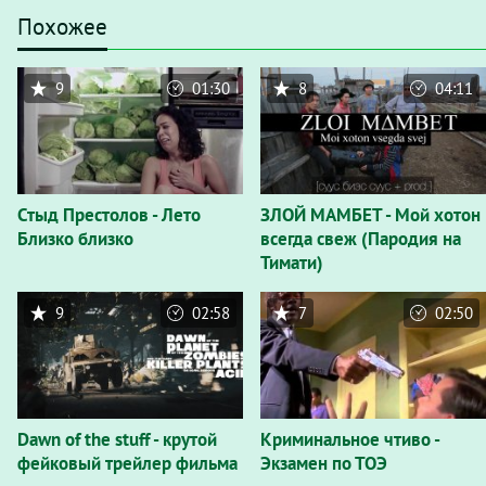
Похожее
9
01:30
8
04:11
Стыд Престолов - Лето
ЗЛОЙ МАМБЕТ - Мой хотон
Близко близко
всегда свеж (Пародия на
Тимати)
9
02:58
7
02:50
Dawn of the stuff - крутой
Криминальное чтиво -
фейковый трейлер фильма
Экзамен по ТОЭ