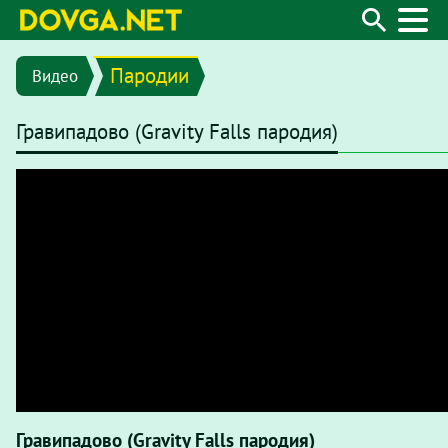
Пародии
Видео
Гравипадово (Gravity Falls пародия)
Гравипадово (Gravity Falls пародия)