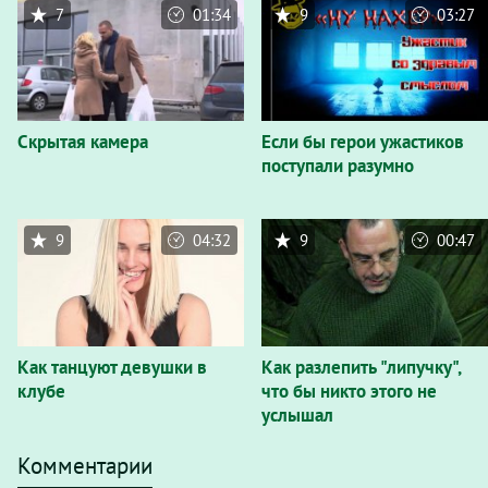
7
01:34
9
03:27
Cкрытая камера
Если бы герои ужастиков
поступали разумно
9
04:32
9
00:47
Как танцуют девушки в
Как разлепить "липучку",
клубе
что бы никто этого не
услышал
Комментарии