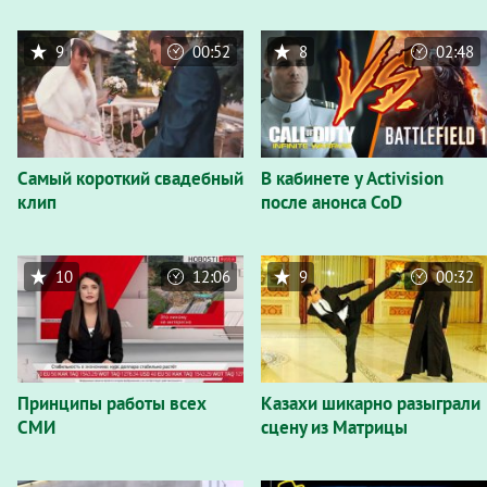
9
00:52
8
02:48
Самый короткий свадебный
В кабинете у Activision
клип
после анонса CoD
10
12:06
9
00:32
Принципы работы всех
Казахи шикарно разыграли
СМИ
сцену из Матрицы