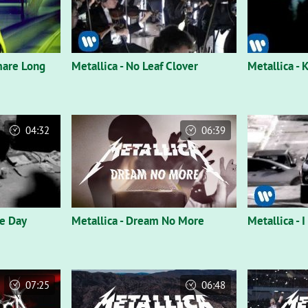
tmare Long
Metallica - No Leaf Clover
Metallica - 
04:32
06:39
he Day
Metallica - Dream No More
Metallica - 
07:25
06:48