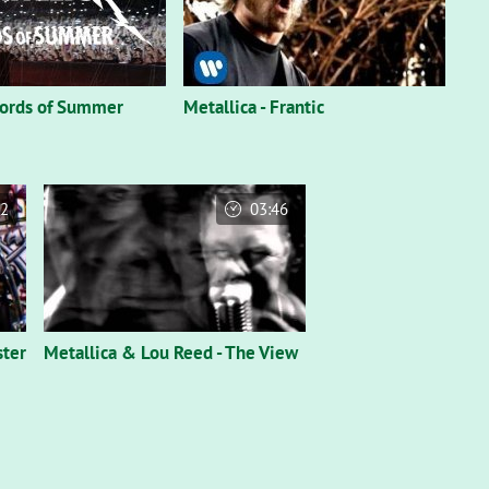
 Lords of Summer
Metallica - Frantic
32
03:46
ster
Metallica & Lou Reed - The View