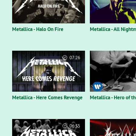
Metallica - Halo On Fire
Metallica - All Nigh
07:26
Metallica - Here Comes Revenge
Metallica - Hero of t
06:35