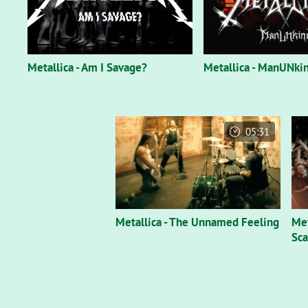
Metallica - Am I Savage?
Metallica - ManUNki
05:31
Metallica - The Unnamed Feeling
Met
Sca