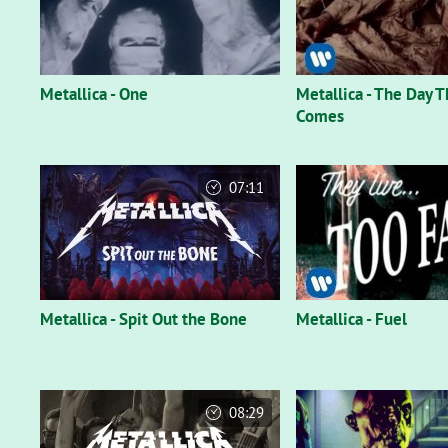
Metallica - One
Metallica - The Day 
Comes
07:11
Metallica - Spit Out the Bone
Metallica - Fuel
08:29