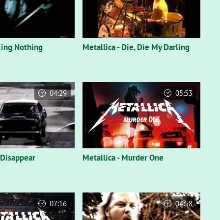
King Nothing
Metallica - Die, Die My Darling
04:29
05:53
I Disappear
Metallica - Murder One
07:16
04:58