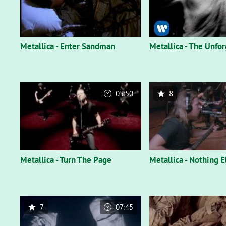
Metallica - Enter Sandman
Metallica - The Unfo
05:50
8
Metallica - Turn The Page
Metallica - Nothing E
7
07:45