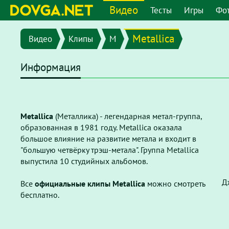
Видео
Тесты
Игры
Фо
Metallica
Видео
Клипы
M
Информация
Metallica
(Металлика) - легендарная метал-группа,
образованная в 1981 году. Metallica оказала
большое влияние на развитие метала и входит в
"большую четвёрку трэш-метала". Группа Metallica
выпустила 10 студийных альбомов.
Д
Все
официальные клипы Metallica
можно смотреть
бесплатно.