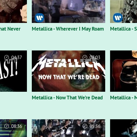
That Never
Metallica - Wherever I May Roam
Metallica - 
04:37
07:03
Metallica - Now That We're Dead
Metallica -
08:36
05:36