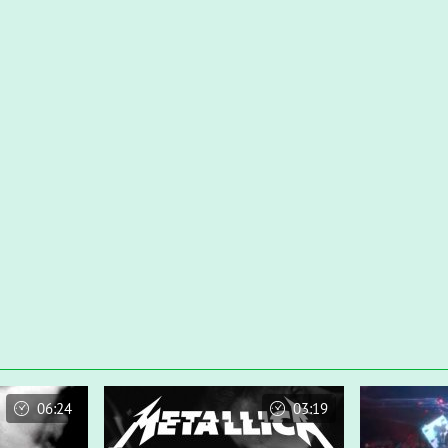
06:24
03:19