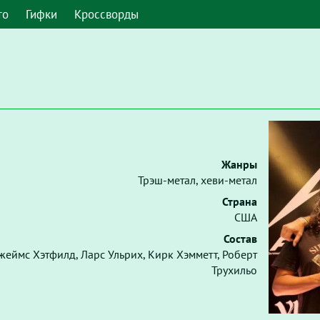
то
Гифки
Кроссворды
Жанры
Трэш-метал, хеви-метал
Страна
США
Состав
жеймс Хэтфилд, Ларс Ульрих, Кирк Хэмметт, Роберт
Трухильо