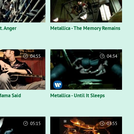
St. Anger
Metallica - The Memory Remains
04:55
04:34
 Mama Said
Metallica - Until It Sleeps
05:15
03:55