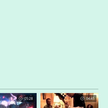
05:28
04:45