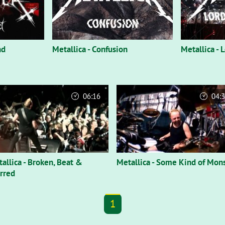
nd
Metallica - Confusion
Metallica -
06:16
04:
allica - Broken, Beat &
Metallica - Some Kind of Mon
rred
1