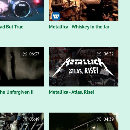
Sad But True
Metallica - Whiskey in the Jar
06:37
06:32
The Unforgiven II
Metallica - Atlas, Rise!
05:49
04:39