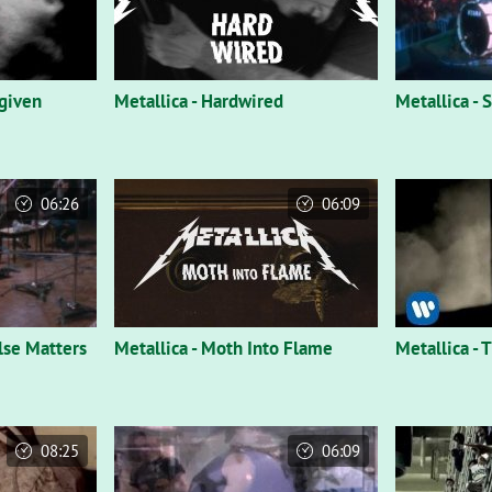
rgiven
Metallica - Hardwired
Metallica - 
06:26
06:09
lse Matters
Metallica - Moth Into Flame
Metallica - 
08:25
06:09