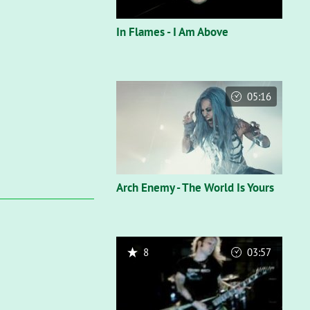
In Flames - I Am Above
05:16
Arch Enemy - The World Is Yours
8
03:57