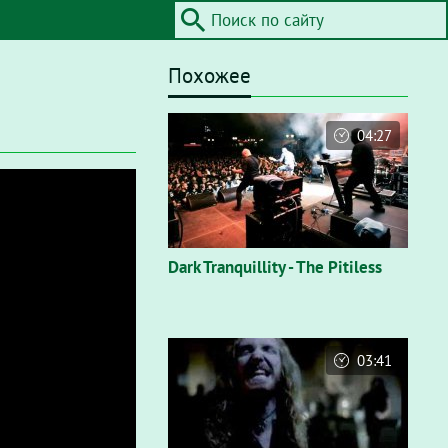
Похожее
04:27
Dark Tranquillity - The Pitiless
03:41