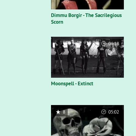
Dimmu Borgir - The Sacrilegious
Scorn
06:18
Moonspell - Extinct
8
05:02