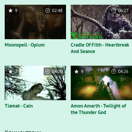
9
02:48
06:27
Moonspell - Opium
Cradle Of Filth - Heartbreak
And Seance
7
04:00
9
04:26
Tiamat - Cain
Amon Amarth - Twilight of
the Thunder God