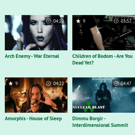
04:22
9
03:57
Arch Enemy - War Eternal
Children of Bodom - Are You
Dead Yet?
9
04:22
04:47
Amorphis - House of Sleep
Dimmu Borgir -
Interdimensional Summit