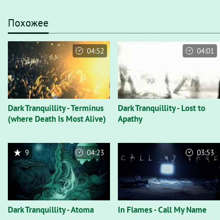
Похожее
04:52
04:01
Dark Tranquillity - Terminus
Dark Tranquillity - Lost to
(where Death Is Most Alive)
Apathy
9
04:23
03:53
Dark Tranquillity - Atoma
In Flames - Call My Name