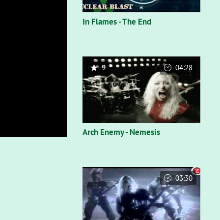
In Flames - The End
9
04:28
Arch Enemy - Nemesis
03:30