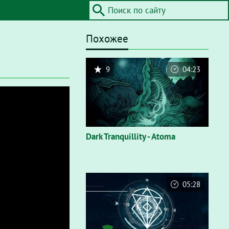
Похожее
9
04:23
Dark Tranquillity - Atoma
05:28