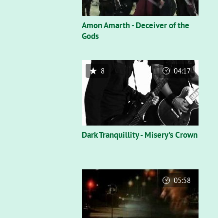
Amon Amarth - Deceiver of the
Gods
8
04:17
Dark Tranquillity - Misery's Crown
05:58