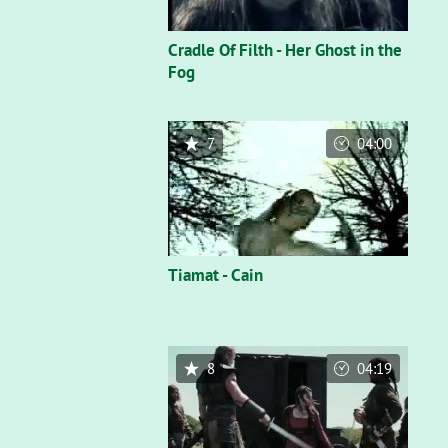
Cradle Of Filth - Her Ghost in the
Fog
7
04:00
Tiamat - Cain
8
04:19