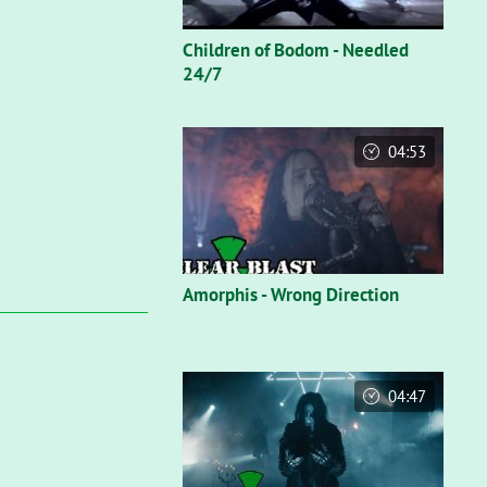
Children of Bodom - Needled
24/7
04:53
Amorphis - Wrong Direction
04:47