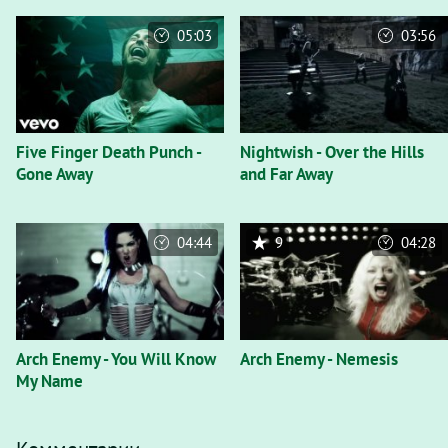
05:03
03:56
Five Finger Death Punch -
Nightwish - Over the Hills
Gone Away
and Far Away
04:44
9
04:28
Arch Enemy - You Will Know
Arch Enemy - Nemesis
My Name