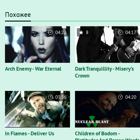
Похожее
04:22
8
04:17
Arch Enemy - War Eternal
Dark Tranquillity - Misery's
Crown
03:36
04:20
In Flames - Deliver Us
Children of Bodom -