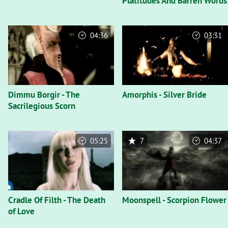
Platitudes And Barren Words
04:36
03:31
Dimmu Borgir - The
Amorphis - Silver Bride
Sacrilegious Scorn
05:25
7
04:37
Cradle Of Filth - The Death
Moonspell - Scorpion Flower
of Love