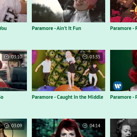
 You
Paramore - Ain't It Fun
Paramore - 
03:10
03:35
So
Paramore - Caught In the Middle
Paramore - 
03:09
04:14