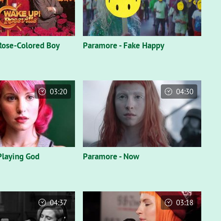
Rose-Colored Boy
Paramore - Fake Happy
03:20
04:30
Playing God
Paramore - Now
04:37
03:18