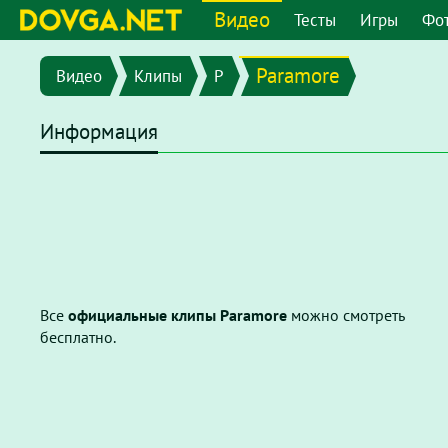
Видео
Тесты
Игры
Фо
Paramore
Видео
Клипы
P
Информация
Все
официальные клипы Paramore
можно смотреть
бесплатно.