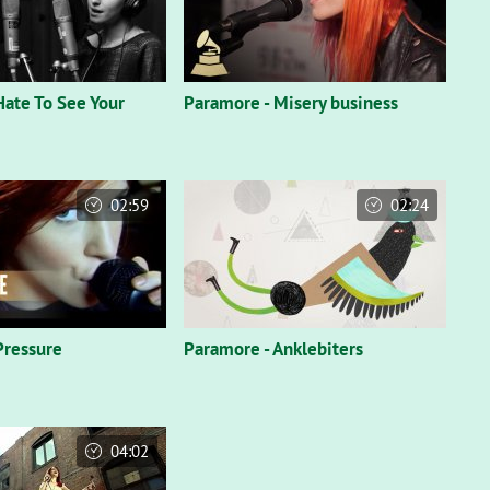
Hate To See Your
Paramore - Misery business
02:59
02:24
Pressure
Paramore - Anklebiters
04:02