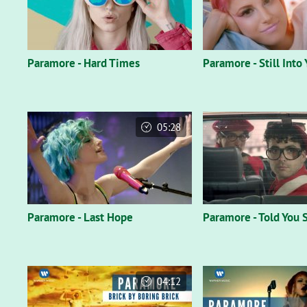
Paramore - Hard Times
Paramore - Still Into
05:28
Paramore - Last Hope
Paramore - Told You 
04:12