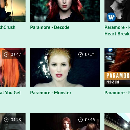
shCrush
Paramore - Decode
Paramore - 
Heart Break
03:42
03:21
at You Get
Paramore - Monster
Paramore - 
04:28
03:15