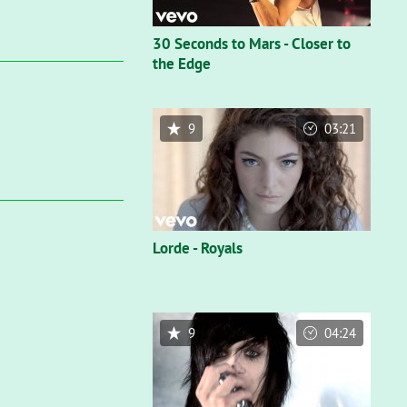
30 Seconds to Mars - Closer to
the Edge
9
03:21
Lorde - Royals
9
04:24