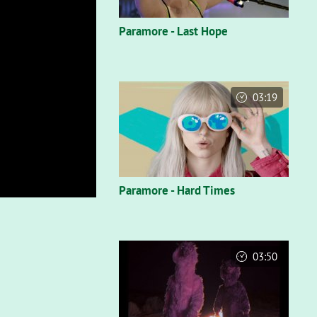
Paramore - Last Hope
03:19
Paramore - Hard Times
03:50