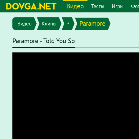
Видео
Тесты
Игры
Фо
Paramore
Видео
Клипы
P
Paramore - Told You So