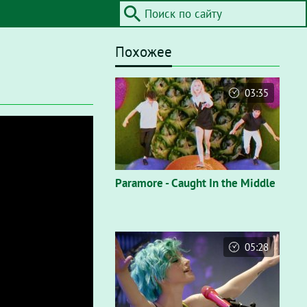
Похожее
03:35
Paramore - Caught In the Middle
05:28