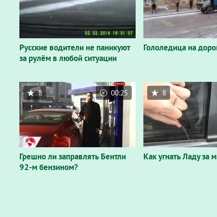
Русские водители не паникуют
Гололедица на дорог
за рулём в любой ситуации
8
00:25
8
Грешно ли заправлять Бентли
Как угнать Ладу за 
92-м бензином?