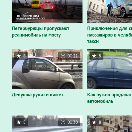
Петербуржцы пропускают
Приключения для с
реанимобиль на мосту
пассажиров в челяб
такси
8
00:21
8
Девушка рулит и вяжет
Как нужно продават
автомобиль
8
00:30
8