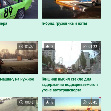
мера
Гибрид грузовика и яхты
01:07
8
01:22
машину на нужное
Гаишник выбил стекло для
задержания подозреваемого в
угоне автотранспорта
00:41
8
00:41