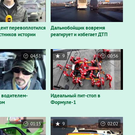
ент перевоплотился
Дальнобойщик вовремя
стников истории
реагирует и избегает ДТП
04:51
9
00:56
 водителем-
Идеальный пит-стоп в
ом
Формуле-1
01:15
9
02:02