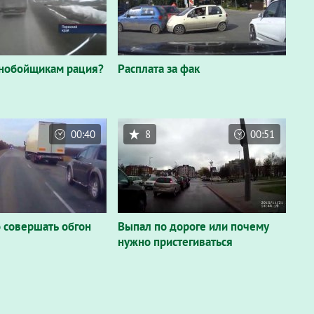
нобойщикам рация?
Расплата за фак
00:40
8
00:51
о совершать обгон
Выпал по дороге или почему
нужно пристегиваться