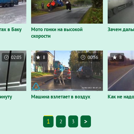
ах в Баку
Мото гонки на высокой
Зачем даль
скорости
02:05
8
00:56
8
минуту
Машина взлетает в воздух
Как не над
1
>
2
3