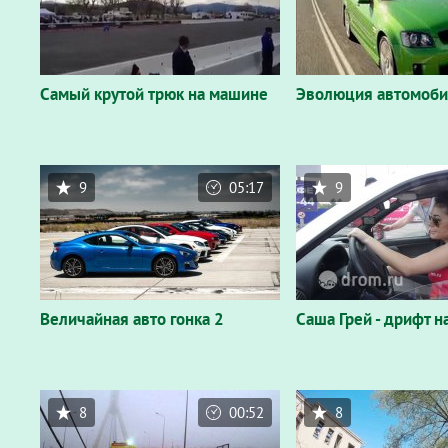
Самый крутой трюк на машине
Эволюция автомоб
9
05:17
9
Величайная авто гонка 2
Саша Грей - дрифт н
8
00:52
8