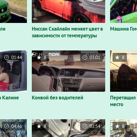
иля
Ниссан Скайлайн меняет цвет в
Машина Го
зависимости от температуры
01:44
8
03:01
8
а Калине
Конвой без водителей
Перетащил 
место
04:46
8
02:54
8