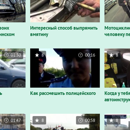
воих
Интересный способ выпрямить
Мотоциклис
инском
вмятину
человеку п
01:30
8
00:16
8
ь
Как рассмешить полицейского
Когда у те
автоинстру
01:47
8
00:58
8