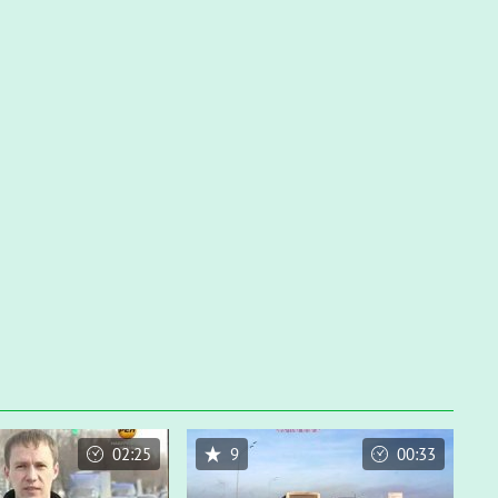
02:25
9
00:33