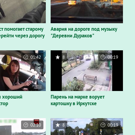
т помогает старому
Авария на дороге под музыку
ерейти через дорогу
"Деревни Дураков"
01:42
8
00:19
бя хороший
Парень на марке ворует
ктор
картошку в Иркутске
02:10
8
00:19