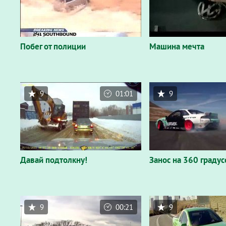
Побег от полиции
Машина мечта
9
01:01
9
Давай подтолкну!
Занос на 360 градус
9
00:21
9