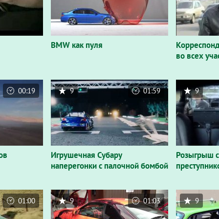
BMW как пуля
Корреспонд
во всех уча
00:19
9
01:59
9
ов
Игрушечная Субару
Розыгрыш с
наперегонки с палочной бомбой
преступник
01:00
9
01:03
9