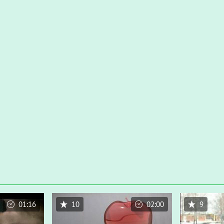
01:16
10
02:00
9