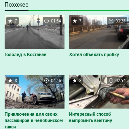
Похожее
7
01:34
7
00:25
Гололёд в Костанае
Хотел объехать пробку
8
04:46
8
02:54
Приключения для своих
Интересный способ
пассажиров в челябинском
выпрямить вмятину
такси