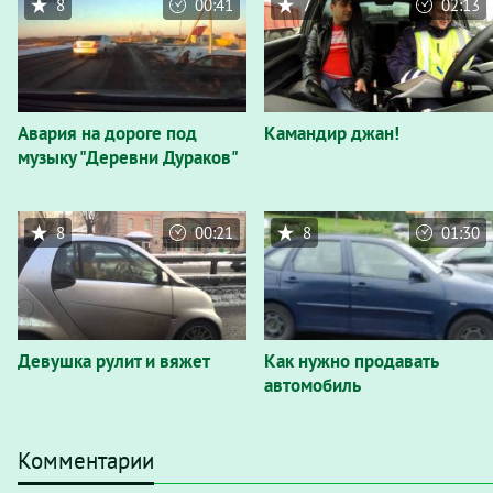
8
00:41
7
02:13
Авария на дороге под
Камандир джан!
музыку "Деревни Дураков"
8
00:21
8
01:30
Девушка рулит и вяжет
Как нужно продавать
автомобиль
Комментарии