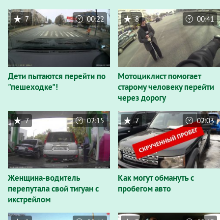
7
00:22
8
00:41
Дети пытаются перейти по
Мотоциклист помогает
"пешеходке"!
старому человеку перейти
через дорогу
7
02:15
7
02:03
Женщина-водитель
Как могут обмануть с
перепутала свой тигуан с
пробегом авто
икстрейлом