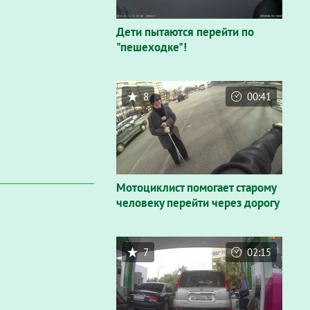
Дети пытаются перейти по
"пешеходке"!
8
00:41
Мотоциклист помогает старому
человеку перейти через дорогу
7
02:15