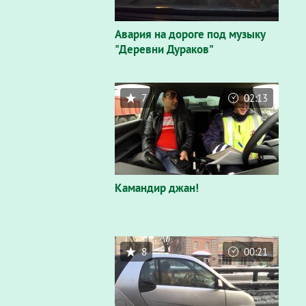
Авария на дороге под музыку
"Деревни Дураков"
7
02:13
Камандир джан!
8
00:21