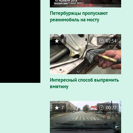
Петербуржцы пропускают
реанимобиль на мосту
8
02:54
Интересный способ выпрямить
вмятину
7
00:22