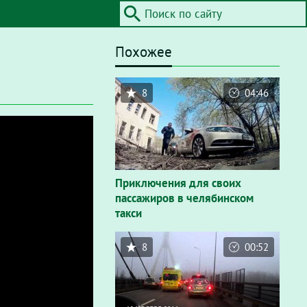
Похожее
8
04:46
Приключения для своих
пассажиров в челябинском
такси
8
00:52