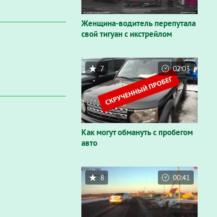
Женщина-водитель перепутала
свой тигуан с икстрейлом
7
02:03
Как могут обмануть с пробегом
авто
8
00:41