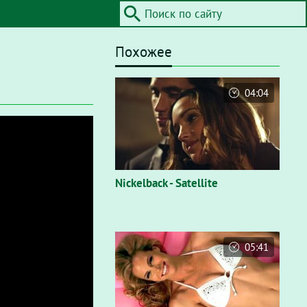
Похожее
04:04
Nickelback - Satellite
05:41