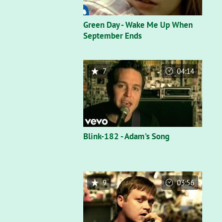
Green Day - Wake Me Up When
September Ends
7
04:14
Blink-182 - Adam's Song
9
03:56