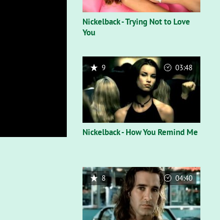
Nickelback - Trying Not to Love
You
9
03:48
Nickelback - How You Remind Me
8
04:40