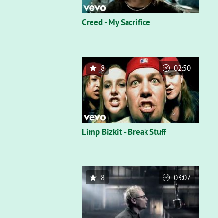
Creed - My Sacrifice
8
02:50
Limp Bizkit - Break Stuff
8
03:07