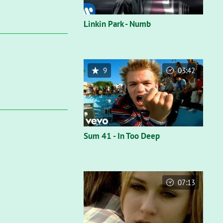
Linkin Park - Numb
9
03:42
Sum 41 - In Too Deep
07:13