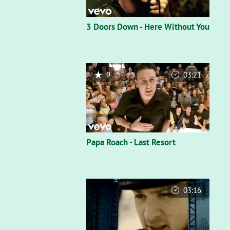
3 Doors Down - Here Without You
9
03:21
Papa Roach - Last Resort
03:16