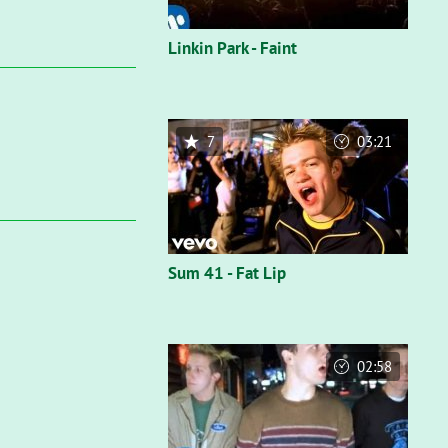
Linkin Park - Faint
7
03:21
Sum 41 - Fat Lip
02:58