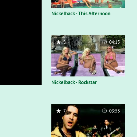
Nickelback - This Afternoon
8
04:15
Nickelback - Rockstar
7
03:53