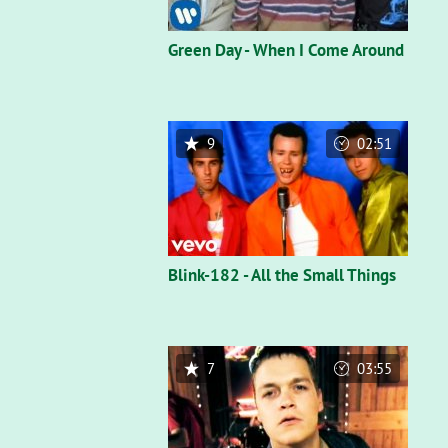
Green Day - When I Come Around
9
02:51
Blink-182 - All the Small Things
7
03:55