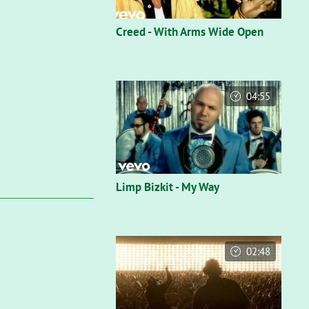
Creed - With Arms Wide Open
04:55
Limp Bizkit - My Way
02:48