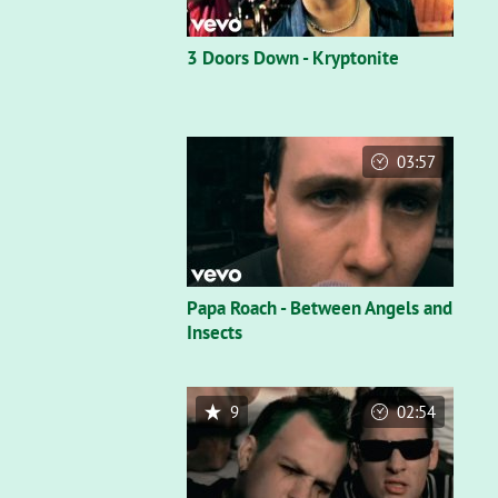
3 Doors Down - Kryptonite
03:57
Papa Roach - Between Angels and
Insects
9
02:54