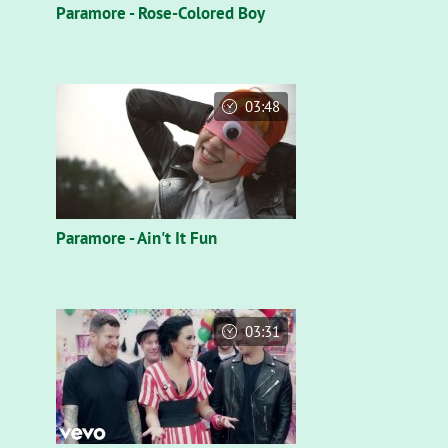
Paramore - Rose-Colored Boy
03:48
Paramore - Ain't It Fun
03:31