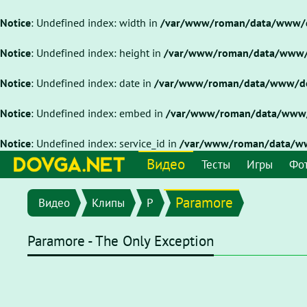
Notice
: Undefined index: width in
/var/www/roman/data/www/do
Notice
: Undefined index: height in
/var/www/roman/data/www/d
Notice
: Undefined index: date in
/var/www/roman/data/www/dov
Notice
: Undefined index: embed in
/var/www/roman/data/www/d
Notice
: Undefined index: service_id in
/var/www/roman/data/www
Видео
Тесты
Игры
Фо
Paramore
Видео
Клипы
P
Paramore - The Only Exception