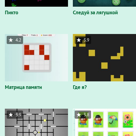
Пикто
Следуй за лягушкой
4.2
3.9
Матрица памяти
Где я?
3.9
3.8