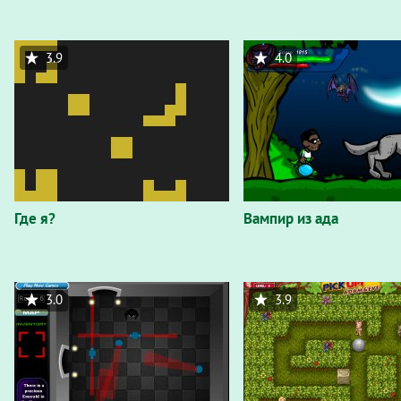
3.9
4.0
Где я?
Вампир из ада
3.0
3.9