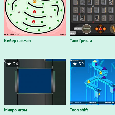
Кибер пакман
Танк Гризли
3.6
3.9
Микро игры
Toon shift