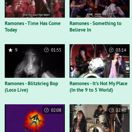
Ramones - Time Has Come
Ramones - Something to
Today
Believe In
9
01:55
03:14
Ramones - Blitzkrieg Bop
Ramones - It's Not My Place
(Loco Live)
(In the 9 to 5 World)
02:08
02:40