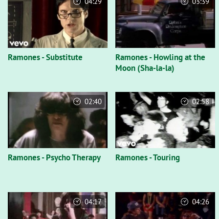
04:29
03:39
Ramones - Substitute
Ramones - Howling at the
Moon (Sha-la-la)
02:40
02:58
Ramones - Psycho Therapy
Ramones - Touring
04:17
04:26