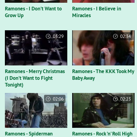
Ramones - I Don't Want to
Ramones - I Believe in
Grow Up
Miracles
03:29
02:34
Ramones - Merry Christmas
Ramones - The KKK Took My
(I Don't Want to Fight
Baby Away
Tonight)
02:06
02:23
Ramones - Spiderman
Ramones - Rock 'n' Roll High