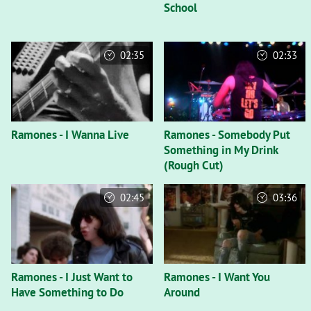
School
02:35
02:33
Ramones - I Wanna Live
Ramones - Somebody Put
Something in My Drink
(Rough Cut)
02:45
03:36
Ramones - I Just Want to
Ramones - I Want You
Have Something to Do
Around