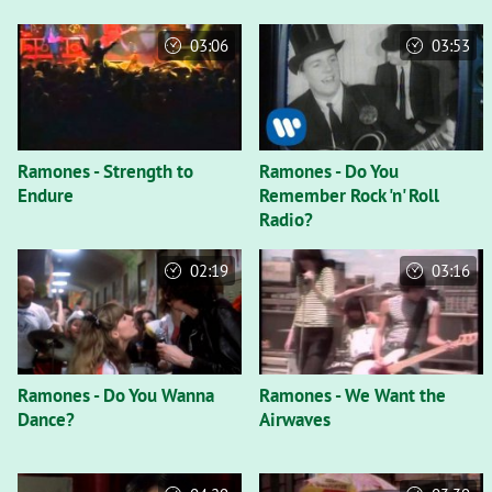
03:06
03:53
Ramones - Strength to
Ramones - Do You
Endure
Remember Rock 'n' Roll
Radio?
02:19
03:16
Ramones - Do You Wanna
Ramones - We Want the
Dance?
Airwaves