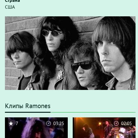
Страна
США
Клипы Ramones
7
03:25
02:05