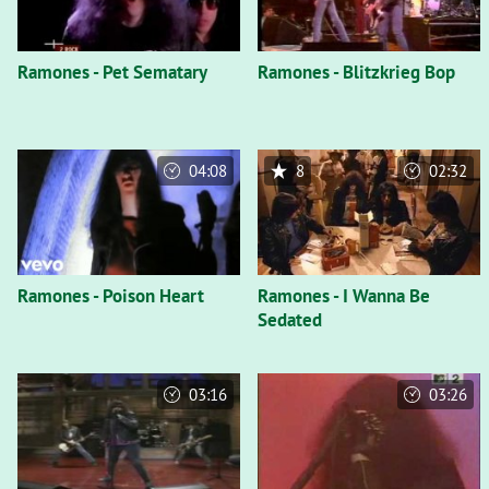
Ramones - Pet Sematary
Ramones - Blitzkrieg Bop
04:08
8
02:32
Ramones - Poison Heart
Ramones - I Wanna Be
Sedated
03:16
03:26