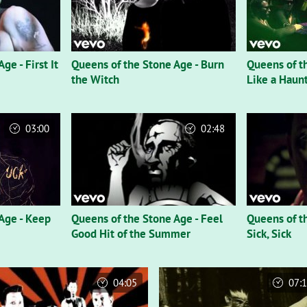
ge - First It
Queens of the Stone Age - Burn
Queens of t
the Witch
Like a Haun
03:00
02:48
Age - Keep
Queens of the Stone Age - Feel
Queens of th
Good Hit of the Summer
Sick, Sick
04:05
07: