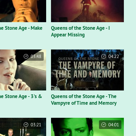
he Stone Age - Make
Queens of the Stone Age - I
Appear Missing
03:48
04:22
e Stone Age - 3's &
Queens of the Stone Age - The
Vampyre of Time and Memory
03:21
04:01