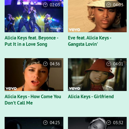
02:05
04:03
Alicia Keys feat. Beyonce -
Eve feat. Alicia Keys -
Put It in a Love Song
Gangsta Lovin'
04:36
04:01
Alicia Keys - How Come You
Alicia Keys - Girlfriend
Don't Call Me
04:25
03:32