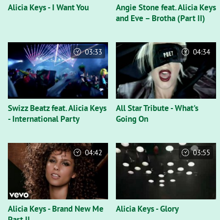
Alicia Keys - I Want You
Angie Stone feat. Alicia Keys
and Eve – Brotha (Part II)
03:33
04:34
Swizz Beatz feat. Alicia Keys
All Star Tribute - What's
- International Party
Going On
04:42
03:55
Alicia Keys - Brand New Me
Alicia Keys - Glory
Part II