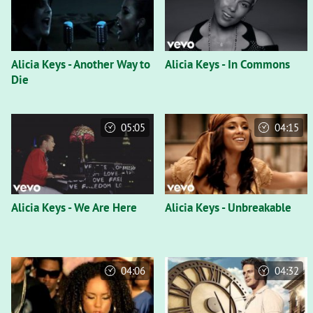
Alicia Keys - Another Way to
Alicia Keys - In Commons
Die
05:05
04:15
Alicia Keys - We Are Here
Alicia Keys - Unbreakable
04:06
04:32