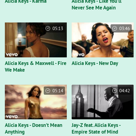
Alicia Keys - Karma
Alicia Keys - Like You'll
Never See Me Again
05:13
03:46
Alicia Keys & Maxwell - Fire
Alicia Keys - New Day
We Make
05:14
04:42
Alicia Keys - Doesn't Mean
Jay-Z feat. Alicia Keys -
Anything
Empire State of Mind