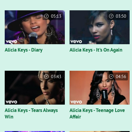
05:13
03:50
Alicia Keys - Diary
Alicia Keys - It's On Again
03:43
04:56
Alicia Keys - Tears Always
Alicia Keys - Teenage Love
Win
Affair