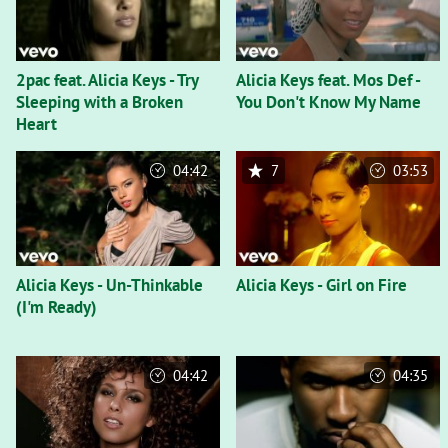
2pac feat. Alicia Keys - Try
Alicia Keys feat. Mos Def -
Sleeping with a Broken
You Don't Know My Name
Heart
04:42
7
03:53
Alicia Keys - Un-Thinkable
Alicia Keys - Girl on Fire
(I'm Ready)
04:42
04:35