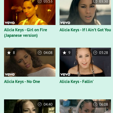
03:53
03:30
Alicia Keys - Girl on Fire
Alicia Keys - If I Ain't Got You
(Japanese version)
8
04:08
9
03:28
Alicia Keys - No One
Alicia Keys - Fallin'
04:40
06:08