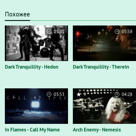
Похожее
05:31
05:58
Dark Tranquillity - Hedon
Dark Tranquillity - ThereIn
03:53
9
04:28
In Flames - Call My Name
Arch Enemy - Nemesis