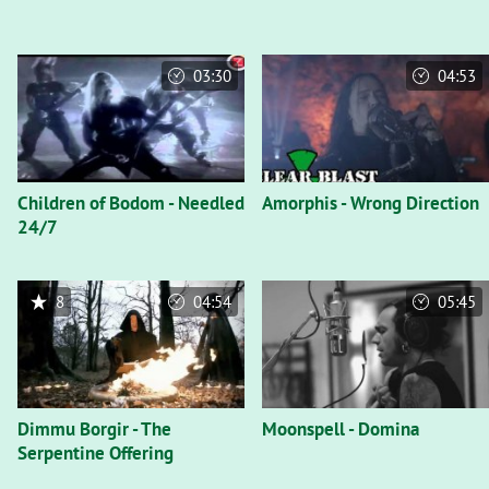
03:30
04:53
Children of Bodom - Needled
Amorphis - Wrong Direction
24/7
8
04:54
05:45
Dimmu Borgir - The
Moonspell - Domina
Serpentine Offering