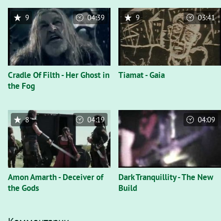
9
04:39
9
03:41
Cradle Of Filth - Her Ghost in
Tiamat - Gaia
the Fog
8
04:19
04:09
Amon Amarth - Deceiver of
Dark Tranquillity - The New
the Gods
Build