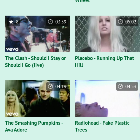
Wheel
8
03:39
05:02
The Clash - Should I Stay or
Placebo - Running Up That
Should I Go (live)
Hill
04:19
04:53
The Smashing Pumpkins -
Radiohead - Fake Plastic
Ava Adore
Trees