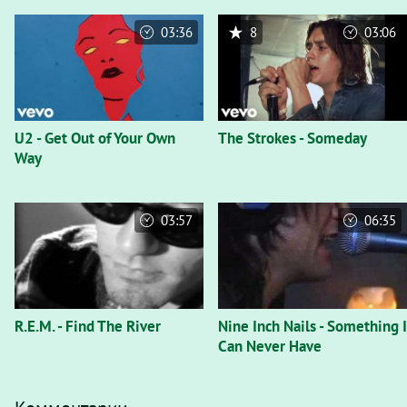
03:36
8
03:06
U2 - Get Out of Your Own
The Strokes - Someday
Way
03:57
06:35
R.E.M. - Find The River
Nine Inch Nails - Something I
Can Never Have