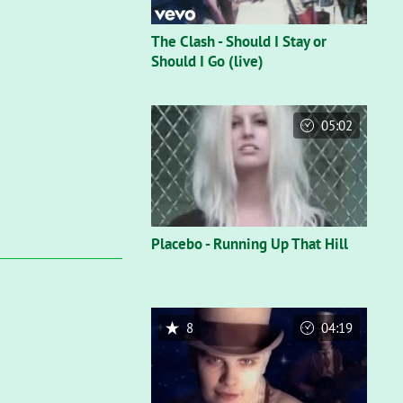
The Clash - Should I Stay or
Should I Go (live)
05:02
Placebo - Running Up That Hill
8
04:19