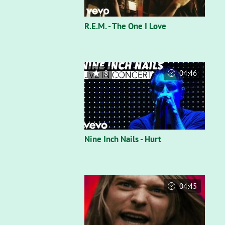
R.E.M. - The One I Love
8
04:46
Nine Inch Nails - Hurt
04:45