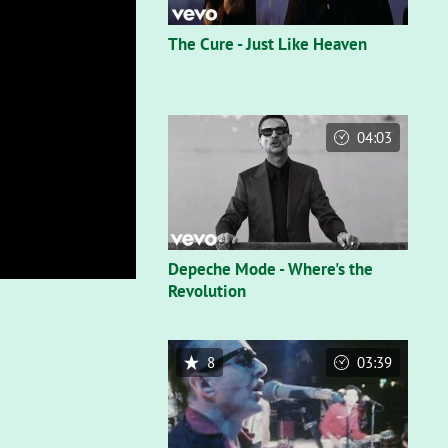
The Cure - Just Like Heaven
04:03
Depeche Mode - Where's the
Revolution
8
03:39