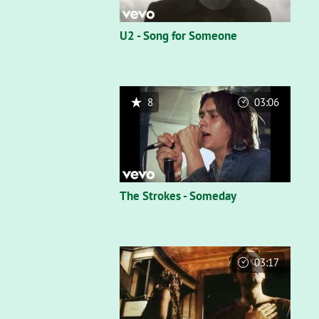
U2 - Song for Someone
8
03:06
The Strokes - Someday
03:17