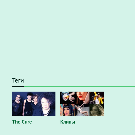
Теги
The Cure
Клипы