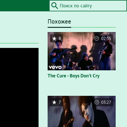
Похожее
8
02:55
The Cure - Boys Don't Cry
7
03:27