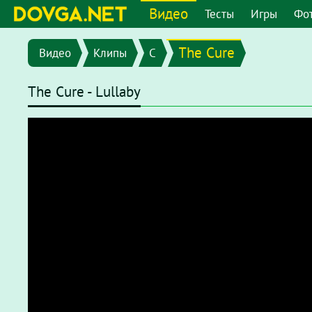
Видео
Тесты
Игры
Фо
The Cure
Видео
Клипы
C
The Cure - Lullaby