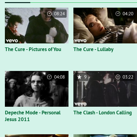
08:24
04:20
The Cure - Pictures of You
The Cure - Lullaby
04:08
9
03:22
Depeche Mode - Personal
The Clash - London Calling
Jesus 2011