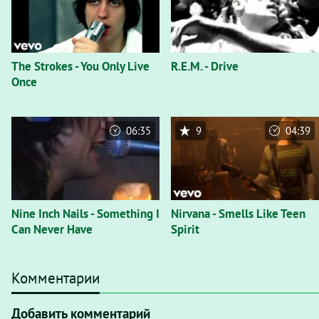
The Strokes - You Only Live
R.E.M. - Drive
Once
06:35
9
04:39
Nine Inch Nails - Something I
Nirvana - Smells Like Teen
Can Never Have
Spirit
Комментарии
Добавить комментарий