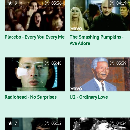
9
03:36
04:19
Placebo - Every You Every Me
The Smashing Pumpkins -
Ava Adore
03:48
03:39
Radiohead - No Surprises
U2 - Ordinary Love
7
03:12
04:34