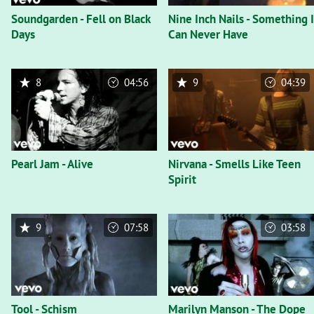
Soundgarden - Fell on Black
Nine Inch Nails - Something I
Days
Can Never Have
8
04:56
9
04:39
Pearl Jam - Alive
Nirvana - Smells Like Teen
Spirit
9
07:58
03:58
Tool - Schism
Marilyn Manson - The Dope