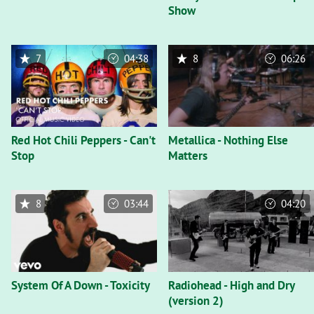
Show
7
04:38
8
06:26
Red Hot Chili Peppers - Can't
Metallica - Nothing Else
Stop
Matters
8
03:44
04:20
System Of A Down - Toxicity
Radiohead - High and Dry
(version 2)