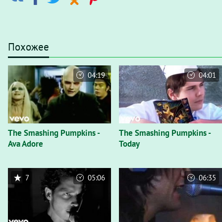
Похожее
04:19
04:01
The Smashing Pumpkins -
The Smashing Pumpkins -
Ava Adore
Today
7
05:06
06:35