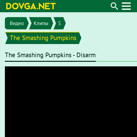
Видео
Клипы
S
The Smashing Pumpkins
The Smashing Pumpkins - Disarm