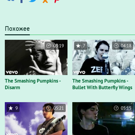
Похожее
03:19
7
04:18
The Smashing Pumpkins -
The Smashing Pumpkins -
Disarm
Bullet With Butterfly Wings
9
05:21
05:15