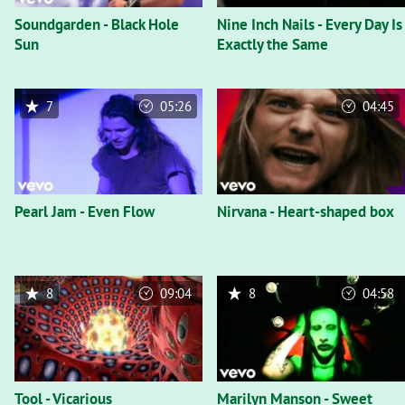
Soundgarden - Black Hole
Nine Inch Nails - Every Day Is
Sun
Exactly the Same
7
05:26
04:45
Pearl Jam - Even Flow
Nirvana - Heart-shaped box
8
09:04
8
04:58
Tool - Vicarious
Marilyn Manson - Sweet