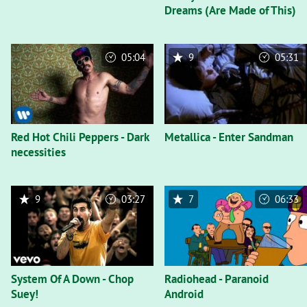
Dreams (Are Made of This)
05:04
9
05:31
Red Hot Chili Peppers - Dark
Metallica - Enter Sandman
necessities
9
03:27
7
06:33
System Of A Down - Chop
Radiohead - Paranoid
Suey!
Android