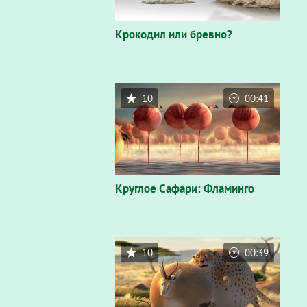
Крокодил или бревно?
10
00:41
Круглое Сафари: Фламинго
10
00:39