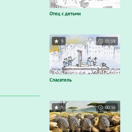
Отец с детьми
9
01:19
Спасатель
9
00:36