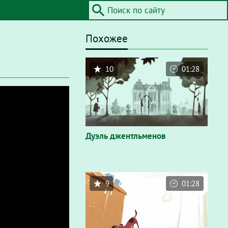
Похожее
10
01:28
Дуэль джентльменов
9
01:28