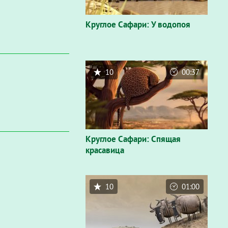
Круглое Сафари: У водопоя
10
00:37
Круглое Сафари: Спящая
красавица
10
01:00