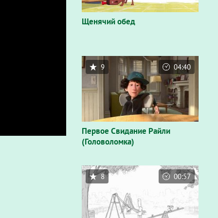
Щенячий обед
9
04:40
Первое Свидание Райли
(Головоломка)
8
00:57