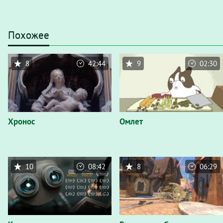
Похожее
8
42:44
9
02:30
Хронос
Омлет
10
08:42
8
06:29