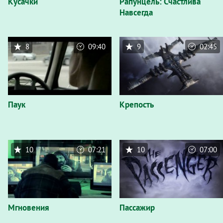
Кусачки
Рапунцель: Счастлива
Навсегда
8
09:40
9
02:45
Паук
Крепость
10
07:21
10
07:00
Мгновения
Пассажир