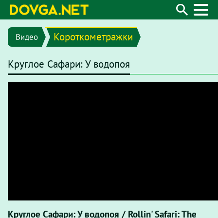
Короткометражки
Видео
Круглое Сафари: У водопоя
Круглое Сафари: У водопоя / Rollin' Safari: The