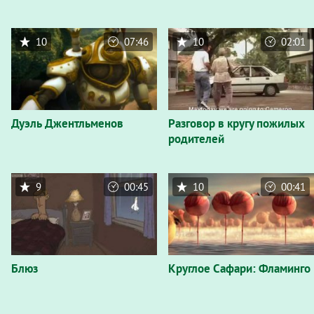
10
07:46
10
02:01
Дуэль Джентльменов
Разговор в кругу пожилых
родителей
9
00:45
10
00:41
Блюз
Круглое Сафари: Фламинго