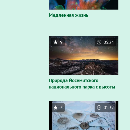
Медленная жизнь
9
05:24
Природа Йосемитского
национального парка с высоты
7
01:32