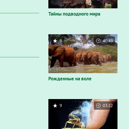
Тайны подводного мира
9
40:49
Рожденные на воле
9
03:22