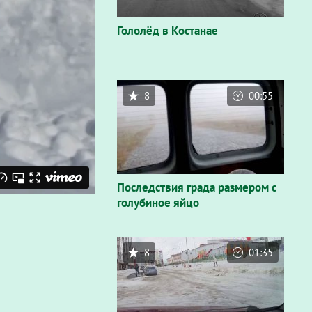
Гололёд в Костанае
8
00:55
Последствия града размером с
голубиное яйцо
8
01:35