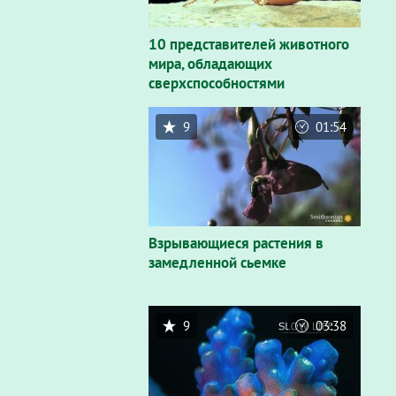
10 представителей животного
мира, обладающих
сверхспособностями
9
01:54
Взрывающиеся растения в
замедленной сьемке
9
03:38