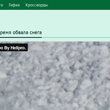
то
Гифки
Кроссворды
время обвала снега