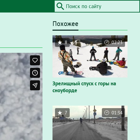
Похожее
8
02:23
Зрелищный спуск с горы на
сноуборде
7
01:34