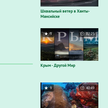
Шквальный ветер в Ханты-
Мансийске
9
02:25
Крым - Другой Мир
9
40:49