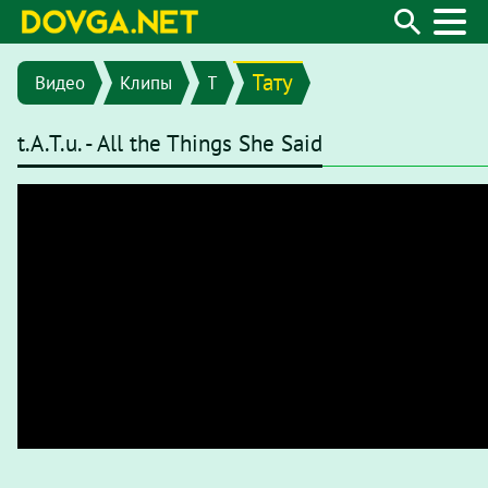
Тату
Видео
Клипы
T
t.A.T.u. - All the Things She Said