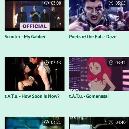
03:08
05:05
Scooter - My Gabber
Poets of the Fall - Daze
03:13
03:42
t.A.T.u. - How Soon Is Now?
t.A.T.u. - Gomenasai
03:21
04:40