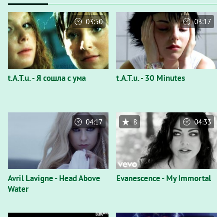
03:50
03:17
t.A.T.u. - Я сошла с ума
t.A.T.u. - 30 Minutes
04:17
8
04:33
Avril Lavigne - Head Above
Evanescence - My Immortal
Water