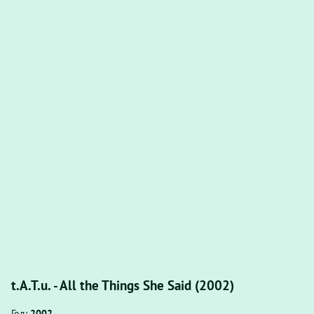
t.A.T.u. - All the Things She Said (2002)
Год:
2002