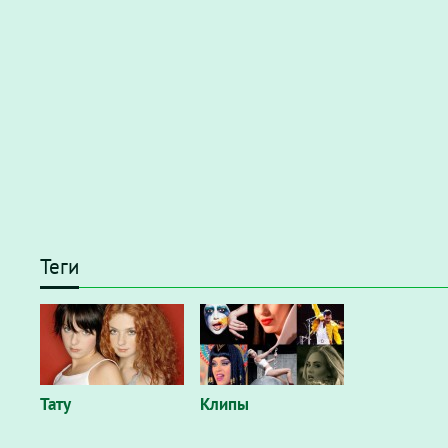
Теги
Тату
Клипы