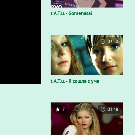
t.A.T.u. - Gomenasai
03:50
t.A.T.u. - Я сошла с ума
7
03:48