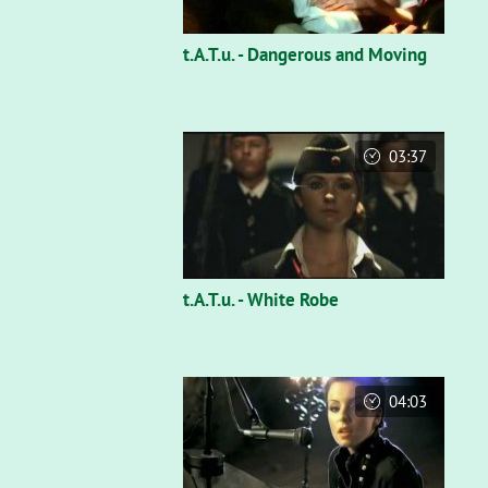
t.A.T.u. - Dangerous and Moving
03:37
t.A.T.u. - White Robe
04:03