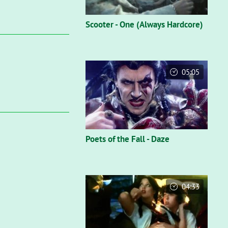
Scooter - One (Always Hardcore)
05:05
Poets of the Fall - Daze
04:33