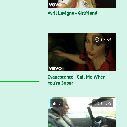
Avril Lavigne - Girlfriend
03:33
Evanescence - Call Me When
You're Sober
7
03:55