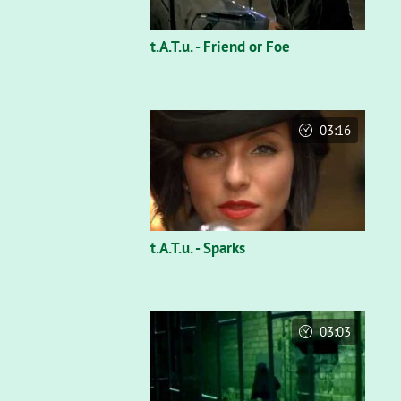
t.A.T.u. - Friend or Foe
03:16
t.A.T.u. - Sparks
03:03