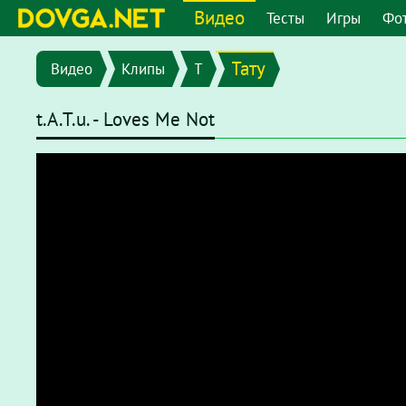
Видео
Тесты
Игры
Фо
Тату
Видео
Клипы
T
t.A.T.u. - Loves Me Not