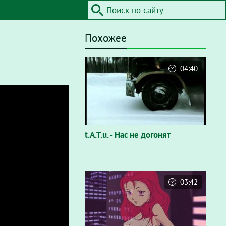
Похожее
04:40
t.A.T.u. - Нас не догонят
03:42