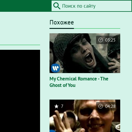
Похожее
03:25
My Chemical Romance - The
Ghost of You
7
04:28