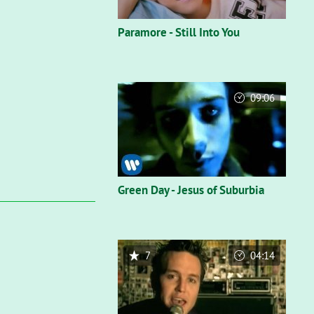
Paramore - Still Into You
09:06
Green Day - Jesus of Suburbia
7
04:14