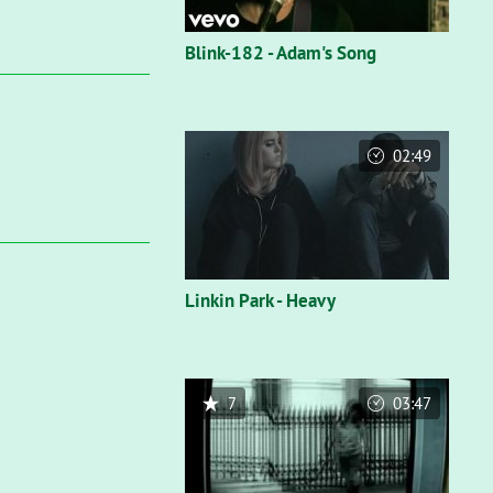
Blink-182 - Adam's Song
02:49
Linkin Park - Heavy
7
03:47