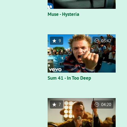
Muse - Hysteria
9
03:42
Sum 41 - In Too Deep
7
04:20