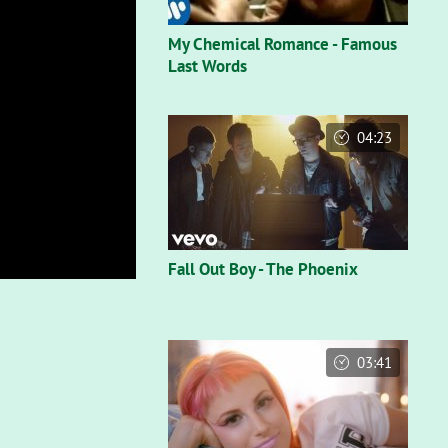
My Chemical Romance - Famous
Last Words
04:23
Fall Out Boy - The Phoenix
03:41