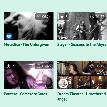
06:24
8
06:37
Metallica - The Unforgiven
Slayer - Seasons in the Abyss
7
05:46
06:15
Pantera - Cemetery Gates
Dream Theater - Untethered
angel