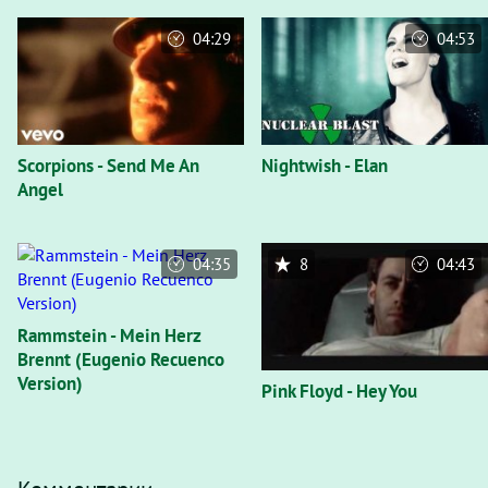
04:29
04:53
Scorpions - Send Me An
Nightwish - Elan
Angel
04:35
8
04:43
Rammstein - Mein Herz
Brennt (Eugenio Recuenco
Version)
Pink Floyd - Hey You