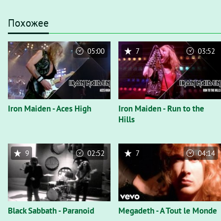
Похожее
05:00
7
03:52
Iron Maiden - Aces High
Iron Maiden - Run to the
Hills
9
02:52
7
04:14
Black Sabbath - Paranoid
Megadeth - A Tout le Monde