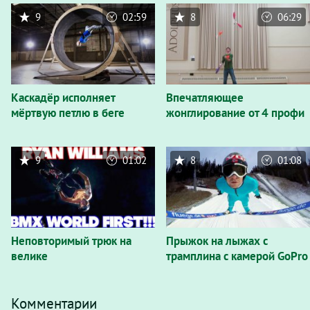
9
02:59
8
06:29
Каскадёр исполняет
Впечатляющее
мёртвую петлю в беге
жонглирование от 4 профи
9
01:02
8
01:08
Неповторимый трюк на
Прыжок на лыжах с
велике
трамплина с камерой GoPro
Комментарии