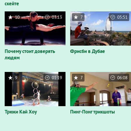
скейте
10
03:13
7
05:51
Почему стоит доверять
Фрисби в Дубае
людям
9
01:19
7
06:08
Трюки Кай Хоу
Пинг-Понг трикшоты