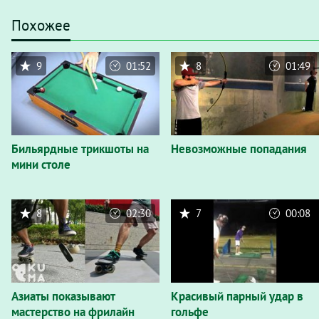
Похожее
9
01:52
8
01:49
Бильярдные трикшоты на
Невозможные попадания
мини столе
8
02:30
7
00:08
Азиаты показывают
Красивый парный удар в
мастерство на фрилайн
гольфе