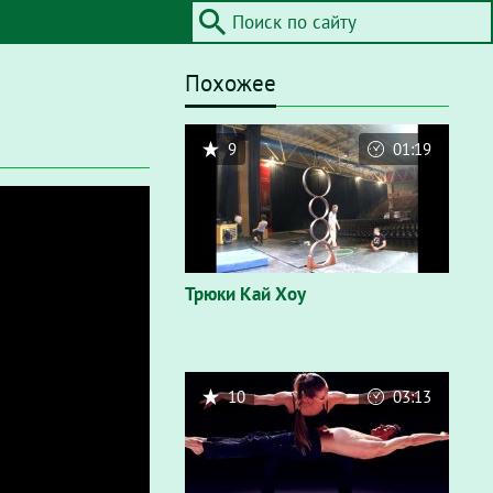
Похожее
9
01:19
Трюки Кай Хоу
10
03:13