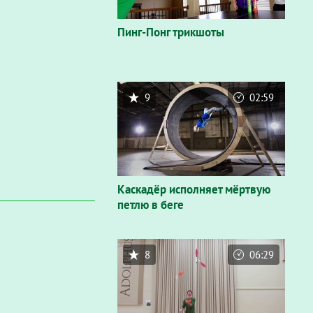
Пинг-Понг трикшоты
9
02:59
Каскадёр исполняет мёртвую
петлю в беге
8
06:29