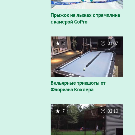
Прыжок на лыжах с трамплина
с камерой GoPro
8
03:07
Бильярные трикшоты от
Флориана Кохлера
7
02:10