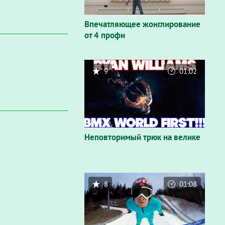
Впечатляющее жонглирование
от 4 профи
9
01:02
Неповторимый трюк на велике
8
01:08