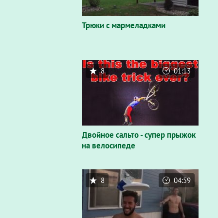
Трюки с мармеладками
8
01:13
Двойное сальто - супер прыжок
на велосипеде
8
04:59