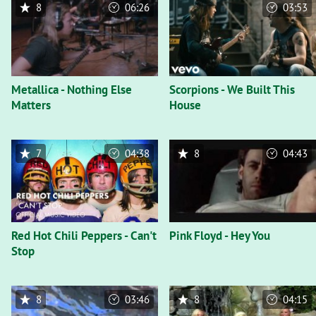
8
06:26
03:53
Metallica - Nothing Else
Scorpions - We Built This
Matters
House
7
04:38
8
04:43
Red Hot Chili Peppers - Can't
Pink Floyd - Hey You
Stop
8
03:46
8
04:15