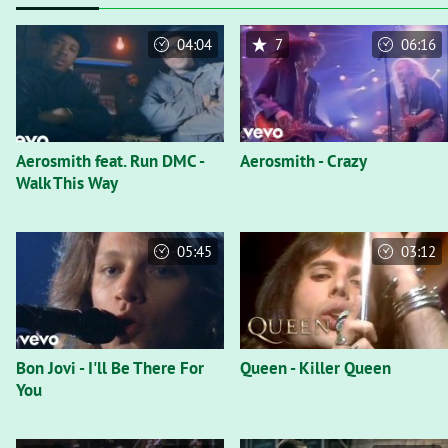
04:04
7
06:16
Aerosmith feat. Run DMC -
Aerosmith - Crazy
Walk This Way
05:45
03:12
Bon Jovi - I'll Be There For
Queen - Killer Queen
You