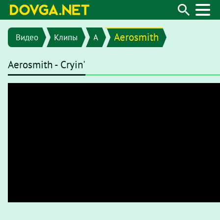
Aerosmith
Видео
Клипы
A
Aerosmith - Cryin'