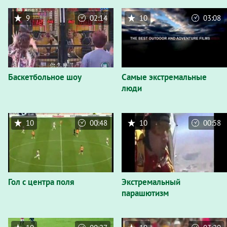
9
02:14
10
03:08
Баскетбольное шоу
Самые экстремальные
люди
10
00:48
10
00:58
Гол с центра поля
Экстремальный
парашютизм