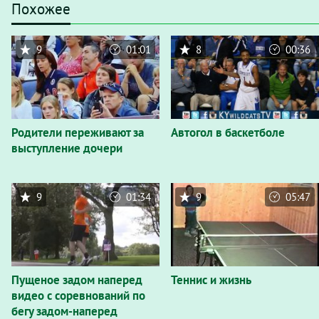
Похожее
9
01:01
8
00:36
Родители переживают за
Автогол в баскетболе
выступление дочери
9
01:34
9
05:47
Пущеное задом наперед
Теннис и жизнь
видео с соревнований по
бегу задом-наперед