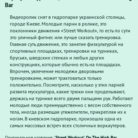
Bar
Видеоролик снят в гидропарке украинской столицы,
городе Киеве. Молодые парни в ролике, это
поклонники движения «Street Workout», то есть по сути
это уличный фитнес или лучше сказать тренировка.
Главная суть движения, это занятие физкультурой на
спортивных площадках, тренировки на турниках,
брусьях, шведских стенках и любых других
конструкциях, которые обычно есть на площадках.
Впрочем, увлечение молодежи дворовыми
тренировками, может трактоваться только
положительно. Посмотрите, насколько у этих парней
развита мускулатура, какие трюки они проделывают,
держась на турнике всего двумя пальцами рук. Работают
молодые люди преимущественно с весом собственного
тела, иногда размещая утяжелители, прикрепляя их к
ногам. В киевском гидропарке, произошла одна из
самых массовых встреч всех столичных воркаутеров.
Оригинальное название:
'Street Workout' On The High Bar