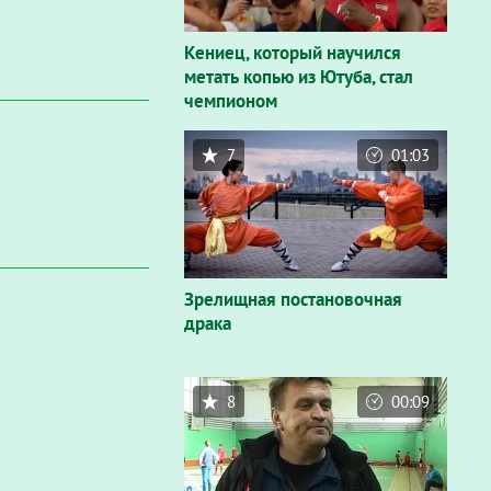
Кениец, который научился
метать копью из Ютуба, стал
чемпионом
7
01:03
Зрелищная постановочная
драка
8
00:09