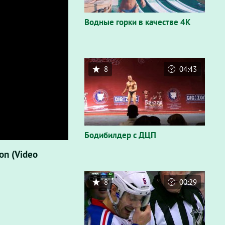
Водные горки в качестве 4K
8
04:43
Бодибилдер с ДЦП
on (Video
8
00:29