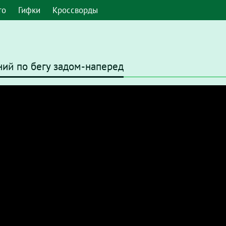
то
Гифки
Кроссворды
ний по бегу задом-наперед