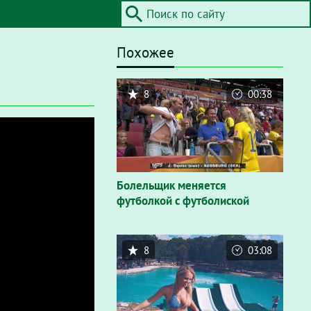
Похожее
8
00:38
Болельщик меняется
футболкой с футболиской
8
03:08