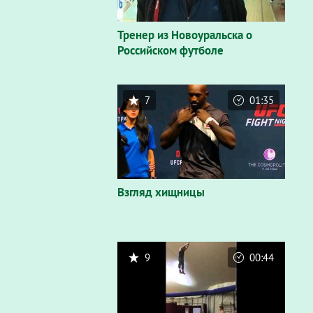
Тренер из Новоуральска о
Российском футболе
7
01:35
Взгляд хищницы
9
00:44