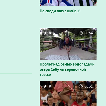
Не своди глаз с шайбы!
8
00:54
Пролёт над семью водопадами
озера Себу на веревочной
трассе
8
00:31