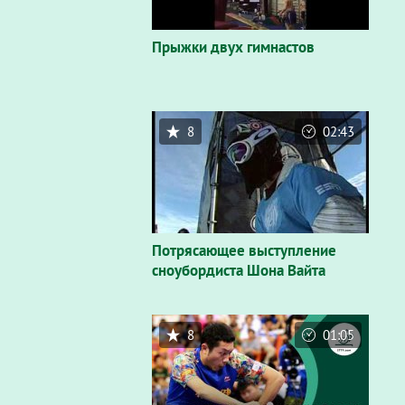
Прыжки двух гимнастов
8
02:43
Потрясающее выступление
сноубордиста Шона Вайта
8
01:05