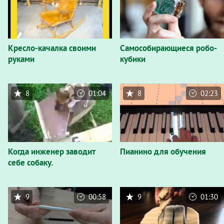
Кресло-качалка своими
Самособирающиеся робо-
руками
кубики
8
01:04
8
02:23
Когда инженер заводит
Пианино для обучения
себе собаку.
9
00:58
9
01:30