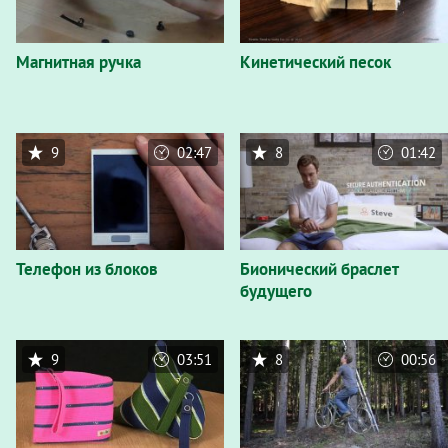
Магнитная ручка
Кинетический песок
9
02:47
8
01:42
Телефон из блоков
Бионический браслет
будущего
9
03:51
8
00:56