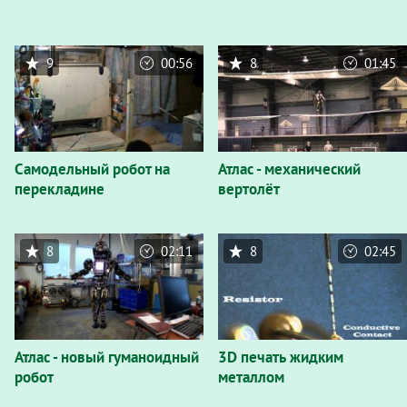
9
00:56
8
01:45
Самодельный робот на
Атлас - механический
перекладине
вертолёт
8
02:11
8
02:45
Атлас - новый гуманоидный
3D печать жидким
робот
металлом