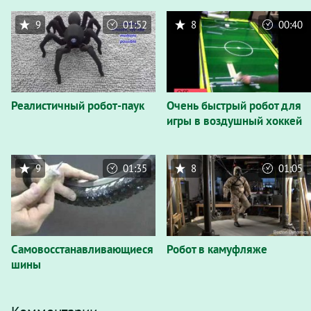
9
01:52
8
00:40
Реалистичный робот-паук
Очень быстрый робот для
игры в воздушный хоккей
9
01:35
8
01:05
Самовосстанавливающиеся
Робот в камуфляже
шины