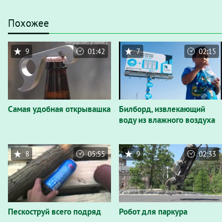
Похожее
9
01:42
7
02:15
Самая удобная открывашка
Билборд, извлекающий
воду из влажного воздуха
8
05:55
9
02:33
Пескоструй всего подряд
Робот для паркура