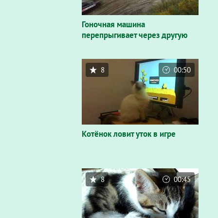
Гоночная машина
перепрыгивает через другую
8
00:50
Котёнок ловит уток в игре
8
00:45