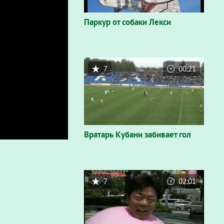
Паркур от собаки Лекси
7
00:21
Вратарь Кубани забивает гол
7
02:01