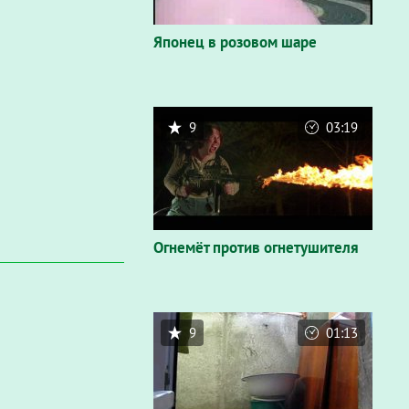
Японец в розовом шаре
9
03:19
Огнемёт против огнетушителя
9
01:13