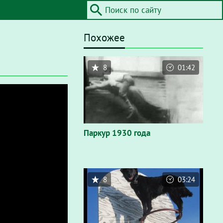
Похожее
8
01:42
Паркур 1930 года
8
03:24