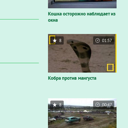
Кошка осторожно наблюдает из
окна
8
01:57
Кобра против мангуста
8
00:47