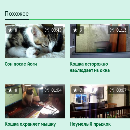
Похожее
8
00:45
9
01:13
Сон после йоги
Кошка осторожно
наблюдает из окна
8
01:04
7
00:07
Кошка охраняет мышку
Неумелый прыжок