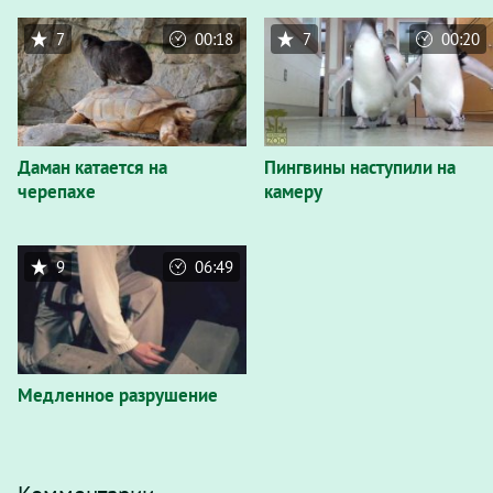
7
00:18
7
00:20
Даман катается на
Пингвины наступили на
черепахе
камеру
9
06:49
Медленное разрушение