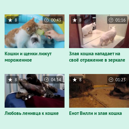
8
00:43
8
01:16
Кошки и щенки лижут
Злая кошка нападает на
мороженное
своё отражение в зеркале
8
04:14
8
01:23
Любовь ленивца к кошке
Енот Вилли и злая кошка