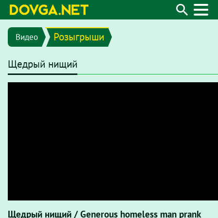
Розыгрыши
Видео
Щедрый нищий
Щедрый нищий / Generous homeless man prank