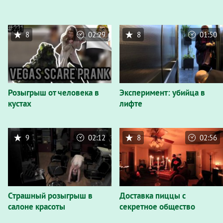
8
02:29
8
01:50
Розыгрыш от человека в
Эксперимент: убийца в
кустах
лифте
9
02:12
8
02:56
Страшный розыгрыш в
Доставка пиццы с
салоне красоты
секретное общество