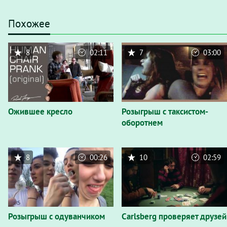
Похожее
8
02:11
7
03:00
Ожившее кресло
Розыгрыш с таксистом-
оборотнем
8
00:26
10
02:59
Розыгрыш с одуванчиком
Carlsberg проверяет друзей