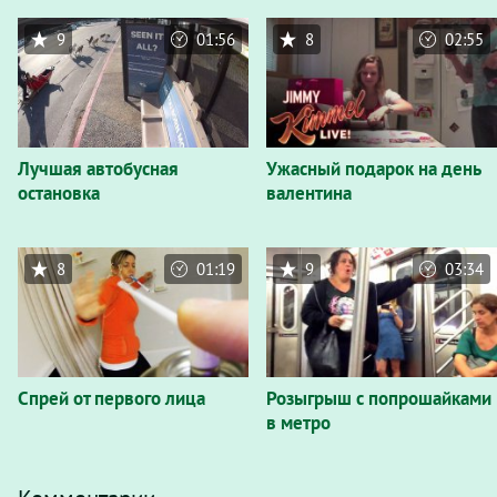
9
01:56
8
02:55
Лучшая автобусная
Ужасный подарок на день
остановка
валентина
8
01:19
9
03:34
Спрей от первого лица
Розыгрыш с попрошайками
в метро