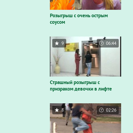
Розыгрыш с очень острым
соусом
9
06:44
Страшный розыгрыш с
призраком девочки в лифте
8
02:26