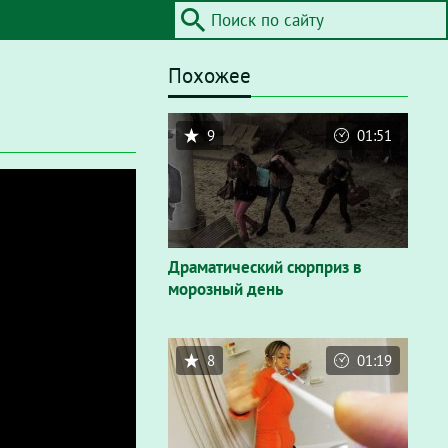
Похожее
9
01:51
Драматический сюрприз в
морозный день
8
01:19