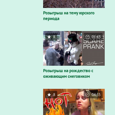
Розыгрыш на тему юрского
периода
8
01:43
Розыгрыш на рождество с
оживающим снеговиком
8
04:35