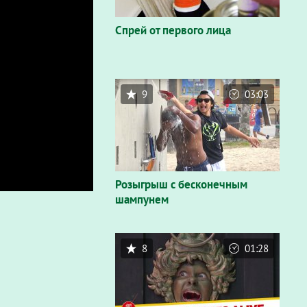
Спрей от первого лица
9
03:03
Розыгрыш с бесконечным
шампунем
8
01:28