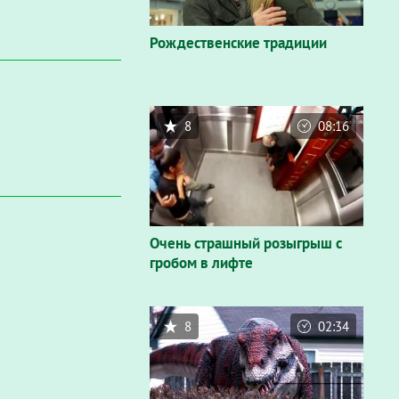
Рождественские традиции
8
08:16
Очень страшный розыгрыш с
гробом в лифте
8
02:34