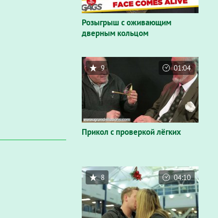
Розыгрыш с оживающим
дверным кольцом
9
01:04
Прикол с проверкой лёгких
8
04:10