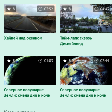
8
03:52
8
04:43
Хайвей над океаном
Тайм-лапс сквозь
Диснейленд
8
01:03
8
02:44
Северное полушарие
Северное полушарие
Земли: смена дня и ночи
Земли: смена дня и ночи