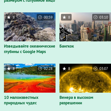
размером с голубиное яйцо
8
00:59
8
03:10
Изведывайте океанические
Бангкок
глубины с Google Maps
8
02:28
8
03:07
10 малоизвестных
Венера в высоком
природных чудес
разрешении