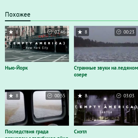
Похожее
8
02:46
8
00:23
Нью-Йорк
Странные звуки на ледяном
озере
8
00:55
8
03:03
Последствия града
Сиэтл