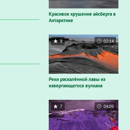
Красивое крушение айсберга в
Антарктике
8
02:14
Реки раскалённой лавы из
извергающегося вулкана
7
04:09