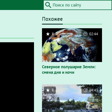
Похожее
8
02:44
Северное полушарие Земли:
смена дня и ночи
8
04:43