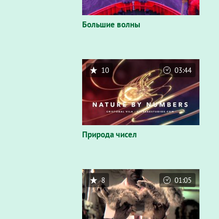
Большие волны
10
03:44
Природа чисел
8
01:05