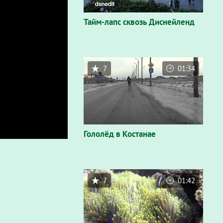
Тайм-лапс сквозь Диснейленд
7
01:34
Гололёд в Костанае
7
01:42