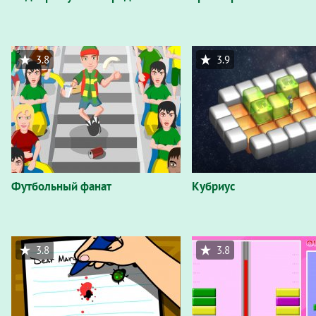
3.8
3.9
Футбольный фанат
Кубриус
3.8
3.8