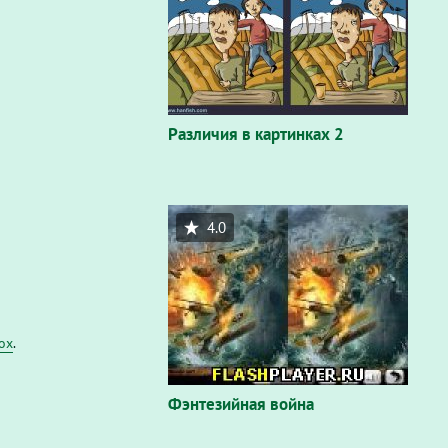
Различия в картинках 2
4.0
fox
.
Фэнтезийная война