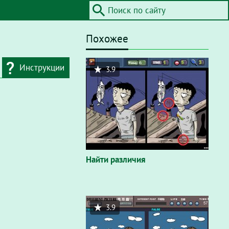
Похожее
Инструкции
3.9
дресную строку
айта / Flash"
. В
вающем окне
Найти различия
3.9