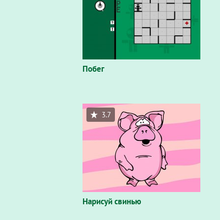
Побег
3.7
Нарисуй свинью