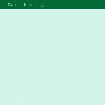
то
Гифки
Кроссворды
 умолчанию. Чтобы включить его в Google Chrome, введите в а
Настройки / Конфиденциальность и безопасность / Настройки с
запускать Flash"
.
мите, чтобы включить плагин "Adobe Flash Player"
и во всплы