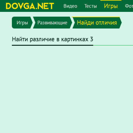
Игры
Видео
Тесты
Фо
Найди отличия
Игры
Развивающие
Найти различие в картинках 3
В последних версиях браузеров Flash плеер отключен по
chrome://settings/content/flash
или перейдите в меню
"
появившемся окне отключите опцию
"Запретить сайтам 
После этого на странице с игрой нажмите на надпись
Наж
нажмите
"разрешить"
.