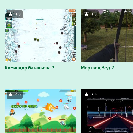
3.9
3.9
Командир батальона 2
Мертвец Зед 2
4.0
3.9