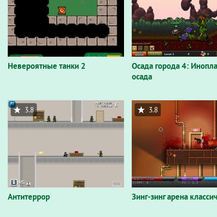
Невероятные танки 2
Осада города 4: Инопл
осада
3.8
3.8
Антитеррор
Зинг-зинг арена класси